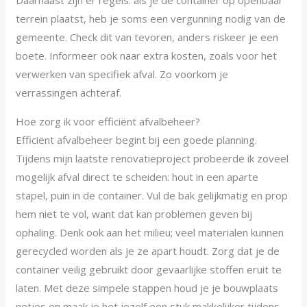
Daarnaast zijn er regels: als je de container op openbaar
terrein plaatst, heb je soms een vergunning nodig van de
gemeente. Check dit van tevoren, anders riskeer je een
boete. Informeer ook naar extra kosten, zoals voor het
verwerken van specifiek afval. Zo voorkom je
verrassingen achteraf.
Hoe zorg ik voor efficiënt afvalbeheer?
Efficiënt afvalbeheer begint bij een goede planning.
Tijdens mijn laatste renovatieproject probeerde ik zoveel
mogelijk afval direct te scheiden: hout in een aparte
stapel, puin in de container. Vul de bak gelijkmatig en prop
hem niet te vol, want dat kan problemen geven bij
ophaling. Denk ook aan het milieu; veel materialen kunnen
gerecycled worden als je ze apart houdt. Zorg dat je de
container veilig gebruikt door gevaarlijke stoffen eruit te
laten. Met deze simpele stappen houd je je bouwplaats
netjes en maak je het jezelf een stuk makkelijker tijdens